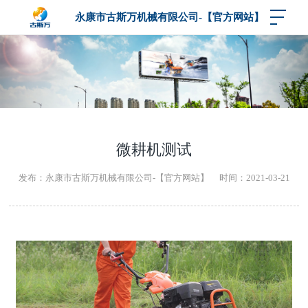
永康市古斯万机械有限公司-【官方网站】
微耕机测试
发布：永康市古斯万机械有限公司-【官方网站】 时间：2021-03-21
23:12:17